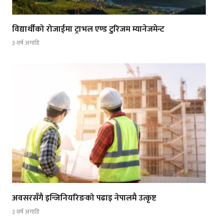
विद्यार्थीको रोजाईमा ट्राभल एण्ड टुरिजम म्यानेजमेन्ट
३ वर्ष अगाडि
अवसरसँगै इन्जिनियरिङको पढाइ नेपालमै उत्कृष्ट
३ वर्ष अगाडि