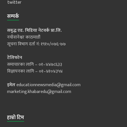
twitter
सम्पर्क
समृद्ध एड. मिडिया नेटवर्क प्रा.लि.
नयाँवानेश्वर काठमाडौं
सूचना विभाग दर्ता नं: १९१०/०७६-७७
टेलिफोन
समाचारका लागि – ०१–४४७८६३३
विज्ञापनका लागि – ०१–४१०४३५४
इमेल
educationnewsmedia@gmail.com
marketing.khabaredu@gmail.com
हाम्रो टिम