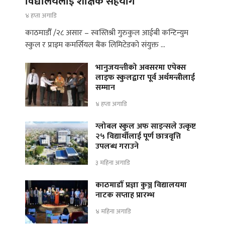
विद्यालयलाई शैक्षिक सहयोग
४ हप्ता अगाडि
काठमाडौँ /२८ असार – स्वस्तिश्री गुरुकुल आईबी कन्टिन्युम
स्कुल र प्राइम कमर्सियल बैंक लिमिटेडको संयुक्त …
भानुजयन्तीको अवसरमा एपेक्स
लाइफ स्कुलद्वारा पूर्व अर्थमन्त्रीलाई
सम्मान
४ हप्ता अगाडि
ग्लोबल स्कुल अफ साइन्सले उत्कृष्ट
२५ विद्यार्थीलाई पूर्ण छात्रवृत्ति
उपलब्ध गराउने
३ महिना अगाडि
काठमाडौँ प्रज्ञा कुञ्ज विद्यालयमा
नाटक सप्ताह प्रारम्भ
४ महिना अगाडि