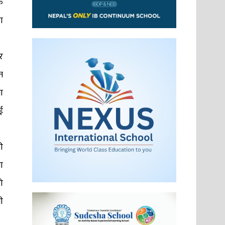
क
ा
र
त
ा
ई
ी
ा
ो
ी