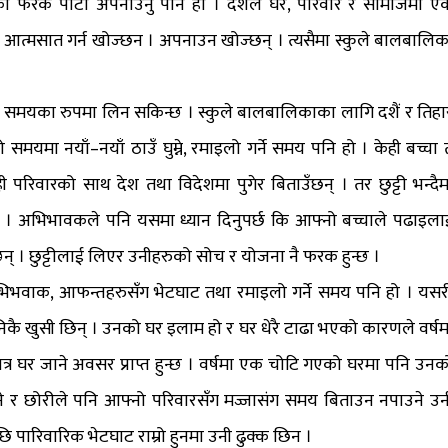
को फरक पाटो अपनाउनु पनि हो । दशैंले घर, परिवार र सामाजमा ए
े आत्मसात गर्न खोज्छन । अपनाउन खोज्छन् । त्यसैमा स्कुले बालबालिक
ने समयका रुपमा लिन सकिन्छ । स्कुले बालबालिकाका लागि दशैं र तिहा
मयमा नयाँ–नयाँ ठाउँ घुम्ने, रमाइलो गर्ने समय पनि हो । केही बच्चा 
रिवारको साथ देश तथा विदेशमा पुगेर बिताउँछन् । तर छुट्टी भन्दैम
ुँदैन । अभिभावकले पनि यसमा ध्यान दिनुपर्छ कि आफ्नो बच्चाले पढाइला
न्छन् । छुट्टीलाई लिएर उनीहरुको सोच र योजना नै फरक हुन्छ ।
भिभवाक, आफन्तहरुसँग भेटघाट तथा रमाइलो गर्ने समय पनि हो । यसर
ै खुसी छिन् । उनको घर इलाम हो र घर धेरै टाढा भएको कारणले वर्षम
त्र घर जाने अवसर प्राप्त हुन्छ । वर्षमा एक चोटि गएको घरमा पनि उनक
े र छोरीले पनि आफ्नो परिवारसँग मज्जासंग समय बिताउन नपाउने उन
 पारिवारिक भेटघाट राम्रो हुनमा उनी ढुक्क छिन ।