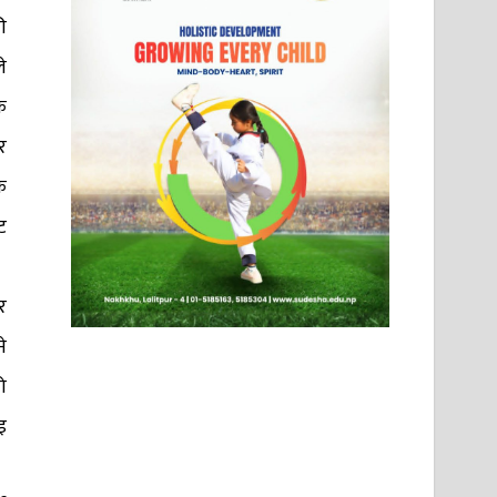
ी
े
क
र
क
ट
र
े
ो
इ