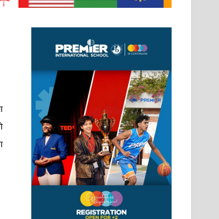
ा
ो
ा