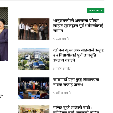
VIEW ALL
भानुजयन्तीको अवसरमा एपेक्स
लाइफ स्कुलद्वारा पूर्व अर्थमन्त्रीलाई
सम्मान
४ हप्ता अगाडि
ग्लोबल स्कुल अफ साइन्सले उत्कृष्ट
२५ विद्यार्थीलाई पूर्ण छात्रवृत्ति
उपलब्ध गराउने
३ महिना अगाडि
काठमाडौँ प्रज्ञा कुञ्ज विद्यालयमा
नाटक सप्ताह प्रारम्भ
४ महिना अगाडि
युम
गणित बुझ्ने सजिलो बाटो :
इम्पेरियल वर्ल्ड स्कुलको गणित