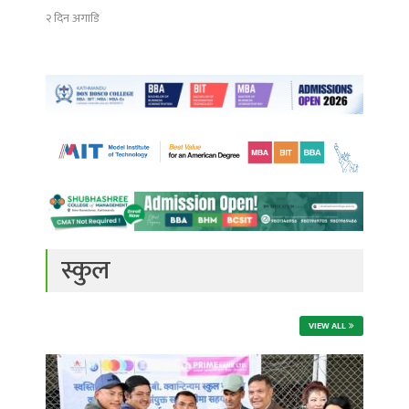
२ दिन अगाडि
स्कुल
VIEW ALL