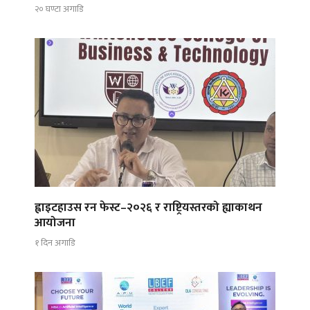
२० घण्टा अगाडि
ह्वाइटहाउस रन फेस्ट–२०२६ र राष्ट्रियस्तरको ह्याकाथन
आयोजना
१ दिन अगाडि