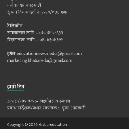
नयाँवानेश्वर काठमाडौं
सूचना विभाग दर्ता नं: १९१०/०७६-७७
टेलिफोन
समाचारका लागि – ०१–४४७८६३३
विज्ञापनका लागि – ०१–४१०४३५४
इमेल
educationnewsmedia@gmail.com
marketing.khabaredu@gmail.com
हाम्रो टिम
अध्यक्ष/सम्पादक :– लक्ष्मीप्रसाद ढकाल
प्रबन्ध निर्देशक/प्रधान सम्पादक :- पुष्पा अधिकारी
Copyright © 2026
khabareducation
.