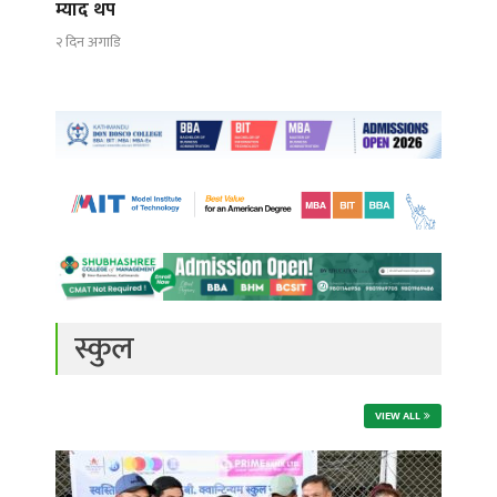
म्याद थप
२ दिन अगाडि
स्कुल
VIEW ALL