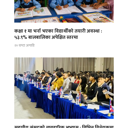
कक्षा १ मा भर्ना भएका विद्यार्थीको तयारी अवस्था :
५३.९% बालबालिका अपेक्षित स्तरमा
२० घण्टा अगाडि
सङ्घीय संसद्को व्यवहारिक अभ्यास : विभिन्न विधेयकमा