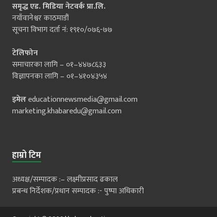
समृद्ध एड. मिडिया नेटवर्क प्रा.लि.
नयाँवानेश्वर काठमाडौं
सूचना विभाग दर्ता नं: १९१०/०७६-७७
टेलिफोन
समाचारका लागि – ०१–४४७८६३३
विज्ञापनका लागि – ०१–४१०४३५४
इमेल
educationnewsmedia@gmail.com
marketing.khabaredu@gmail.com
हाम्रो टिम
अध्यक्ष/सम्पादक :– लक्ष्मीप्रसाद ढकाल
प्रबन्ध निर्देशक/प्रधान सम्पादक :- पुष्पा अधिकारी