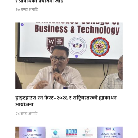
र प्रविधिको प्रयोगमा जोड
१७ घण्टा अगाडि
ह्वाइटहाउस रन फेस्ट–२०२६ र राष्ट्रियस्तरको ह्याकाथन
आयोजना
२४ घण्टा अगाडि