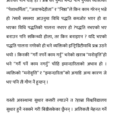
आएको पनि यहि हो । प्रश्न को पुग्यो भन्दा पनि पुगेको व्यक्तिको
“पेशाधर्मिता”, “जवाफदेहीता” र “निष्ठा”ले किन काम गरेनन् भन्ने
हो ?साथै समस्या आउनुमा विधि पद्धति कमजोर भएर हो वा
भएका विधि पद्धतिको पालना नभएर हो ?पद्धति नभएको भए
बनाउन पनि सकिन्थ्यो होला, तर किन बनाइएन ? यदि भएको
पद्धति पालना नगरेको हो भने व्यक्तिको इन्ट्रिग्रिटीमाथि प्रश्न उठने
भयो । किनकी “गर्नै नपर्ने काम गर्नु” भनेको खराब “मनोवृत्ति”हो
भने “गर्नै पर्ने काम नगर्नु” चाँहि इमान्दारिताको अभाव हो ।
व्यक्तिको “मनोवृत्ति” र “इमान्दारिता”को अगाडि अन्य कारण जे
भए पनि ती गौण नै हुन्छन् ।
यस्तो अवस्थामा सुधार कसरी ल्याउने त ?हाम्रा विश्वविद्यालय
सुधार हुनै नसक्ने गरी बिग्रीसकेका छ्र्रैनन् । अलिकती मेहनत गर्ने