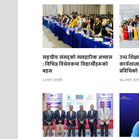
सङ्घीय संसद्को व्यवहारिक अभ्यास
उच्च शिक्ष
: विभिन्न विधेयकमा विद्यार्थीहरूको
कार्यशाला 
बहस
प्रविधिको
६ घण्टा अगाडि
१७ घण्टा अगा