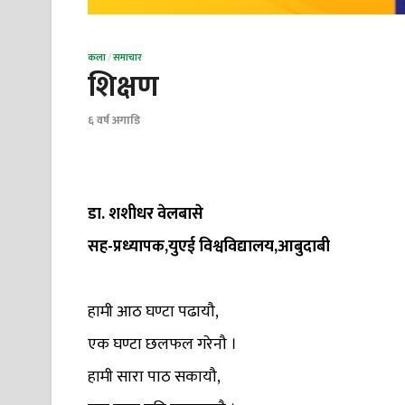
कला
/
समाचार
शिक्षण
६ वर्ष अगाडि
डा. शशीधर वेलबासे
सह-प्रध्यापक,युएई विश्वविद्यालय,आबुदाबी
हामी आठ घण्टा पढायौ,
एक घण्टा छलफल गरेनौ ।
हामी सारा पाठ सकायौ,