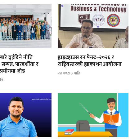
ाबारे दुईदिने नीति
ह्वाइटहाउस रन फेस्ट–२०२६ र
सम्पन्न, पारदर्शीता र
राष्ट्रियस्तरको ह्याकाथन आयोजना
 प्रयोगमा जोड
२४ घण्टा अगाडि
डि