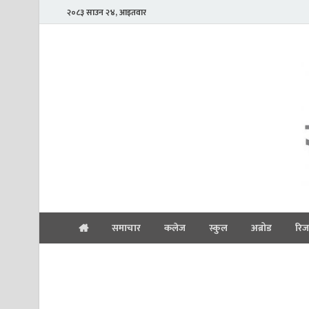
२०८३ साउन २४, आइतवार
समाचार
कलेज
स्कुल
अब्रोड
रिज