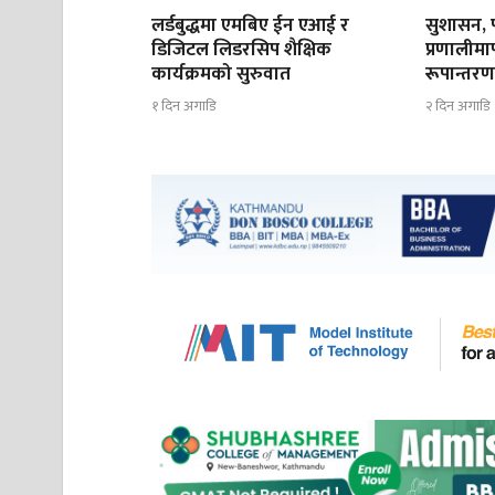
लर्डबुद्धमा एमबिए ईन एआई र
सुशासन, प
डिजिटल लिडरसिप शैक्षिक
प्रणालीमार
कार्यक्रमको सुरुवात
रूपान्तर
१ दिन अगाडि
२ दिन अगाडि