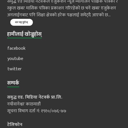
समृद्ध एड मिडिया नेटवर्कले एजुकेशन न्यूज म्यागजिन पाक्षिक पत्रिका र
स्कुल खबर मासिक पत्रिका प्रकाशन गरिरहेको छ भने खबर एजुकेशन
अनलाईनबाट पनि शिक्षा क्षेत्रको हरेक पक्षलाई समेट्दै आएको छ...
थप पढ्नुहोस्
हामीलाई खोज्नुहोस्
facebook
youtube
twitter
सम्पर्क
समृद्ध एड. मिडिया नेटवर्क प्रा.लि.
नयाँवानेश्वर काठमाडौं
सूचना विभाग दर्ता नं: १९१०/०७६-७७
टेलिफोन