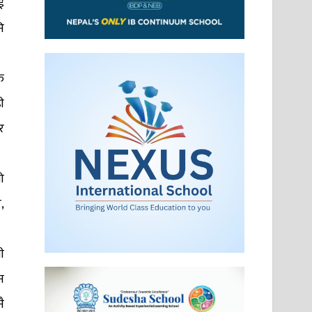
ई
ि
ु
ी
र
ो
,
ी
न
ै