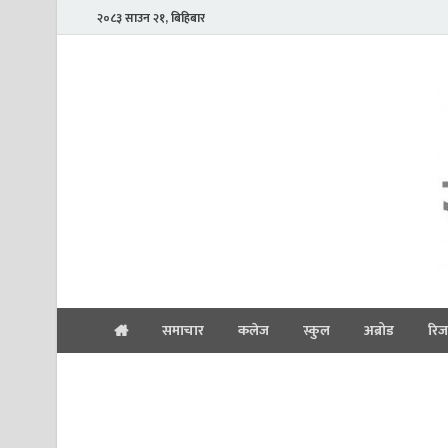
२०८३ साउन २१, बिहिबार
समाचार
कलेज
स्कुल
अब्रोड
रिज