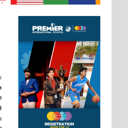
।
छ
ि
ै
ध