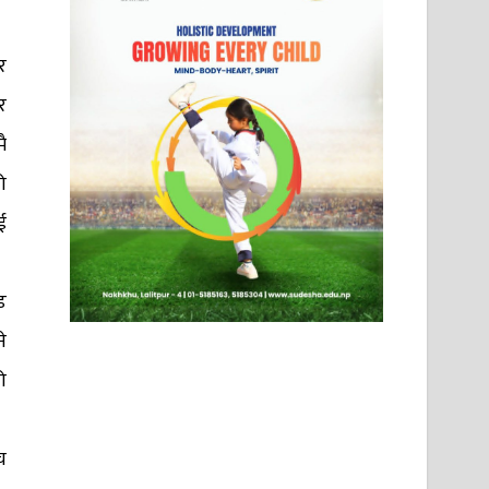
र
र
ै
ो
ई
ड
े
ो
च