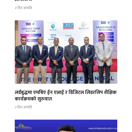
२ दिन अगाडि
लर्डबुद्धमा एमबिए ईन एआई र डिजिटल लिडरसिप शैक्षिक
कार्यक्रमको सुरुवात
२ दिन अगाडि