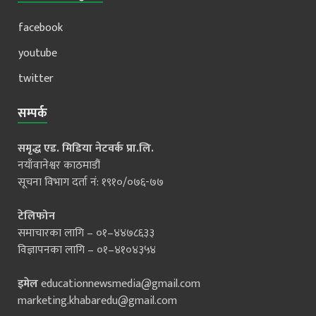
facebook
youtube
twitter
सम्पर्क
समृद्ध एड. मिडिया नेटवर्क प्रा.लि.
नयाँवानेश्वर काठमाडौं
सूचना विभाग दर्ता नं: १९१०/०७६-७७
टेलिफोन
समाचारका लागि – ०१–४४७८६३३
विज्ञापनका लागि – ०१–४१०४३५४
इमेल
educationnewsmedia@gmail.com
marketing.khabaredu@gmail.com