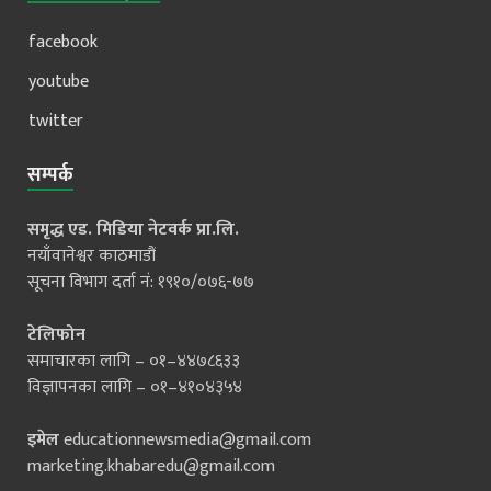
facebook
youtube
twitter
सम्पर्क
समृद्ध एड. मिडिया नेटवर्क प्रा.लि.
नयाँवानेश्वर काठमाडौं
सूचना विभाग दर्ता नं: १९१०/०७६-७७
टेलिफोन
समाचारका लागि – ०१–४४७८६३३
विज्ञापनका लागि – ०१–४१०४३५४
इमेल
educationnewsmedia@gmail.com
marketing.khabaredu@gmail.com