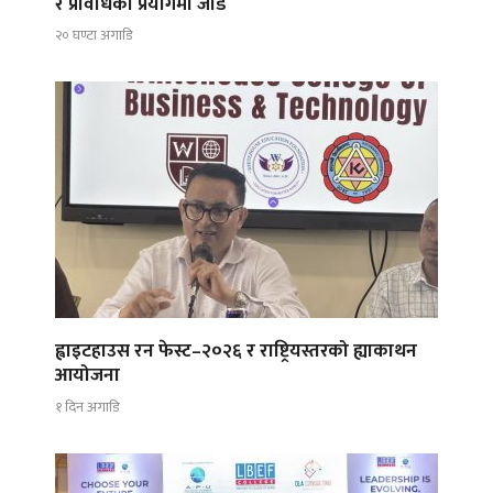
र प्रविधिको प्रयोगमा जोड
२० घण्टा अगाडि
ह्वाइटहाउस रन फेस्ट–२०२६ र राष्ट्रियस्तरको ह्याकाथन
आयोजना
१ दिन अगाडि