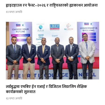
ह्वाइटहाउस रन फेस्ट–२०२६ र राष्ट्रियस्तरको ह्याकाथन आयोजना
१२ घण्टा अगाडि
लर्डबुद्धमा एमबिए ईन एआई र डिजिटल लिडरसिप शैक्षिक
कार्यक्रमको सुरुवात
१३ घण्टा अगाडि