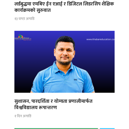
लर्डबुद्धमा एमबिए ईन एआई र डिजिटल लिडरसिप शैक्षिक
कार्यक्रमको सुरुवात
१३ घण्टा अगाडि
सुशासन, पारदर्शिता र योग्यता प्रणालीमार्फत
विश्वविद्यालय रूपान्तरण
१ दिन अगाडि