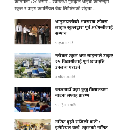
काठमाडौँ /२८ असार – स्वस्तिश्री गुरुकुल आईबी कन्टिन्युम
स्कुल र प्राइम कमर्सियल बैंक लिमिटेडको संयुक्त …
भानुजयन्तीको अवसरमा एपेक्स
लाइफ स्कुलद्वारा पूर्व अर्थमन्त्रीलाई
सम्मान
४ हप्ता अगाडि
ग्लोबल स्कुल अफ साइन्सले उत्कृष्ट
२५ विद्यार्थीलाई पूर्ण छात्रवृत्ति
उपलब्ध गराउने
३ महिना अगाडि
काठमाडौँ प्रज्ञा कुञ्ज विद्यालयमा
नाटक सप्ताह प्रारम्भ
४ महिना अगाडि
गणित बुझ्ने सजिलो बाटो :
इम्पेरियल वर्ल्ड स्कुलको गणित