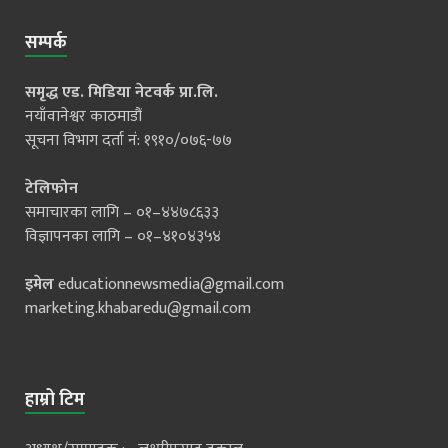
सम्पर्क
समृद्ध एड. मिडिया नेटवर्क प्रा.लि.
नयाँवानेश्वर काठमाडौं
सूचना विभाग दर्ता नं: १९१०/०७६-७७
टेलिफोन
समाचारका लागि – ०१–४४७८६३३
विज्ञापनका लागि – ०१–४१०४३५४
इमेल
educationnewsmedia@gmail.com
marketing.khabaredu@gmail.com
हाम्रो टिम