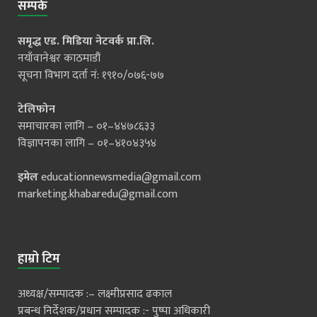
सम्पर्क
समृद्ध एड. मिडिया नेटवर्क प्रा.लि.
नयाँवानेश्वर काठमाडौं
सूचना विभाग दर्ता नं: १९१०/०७६-७७
टेलिफोन
समाचारका लागि – ०१–४४७८६३३
विज्ञापनका लागि – ०१–४१०४३५४
इमेल
educationnewsmedia@gmail.com
marketing.khabaredu@gmail.com
हाम्रो टिम
अध्यक्ष/सम्पादक :– लक्ष्मीप्रसाद ढकाल
प्रबन्ध निर्देशक/प्रधान सम्पादक :- पुष्पा अधिकारी