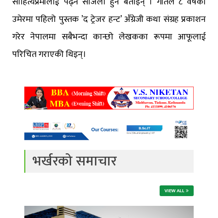
साहित्यप्रेमीलाई पढ्न सजिलो हुने बताइन् । गीतले ८ वर्षको
उमेरमा पहिलो पुस्तक ’द ट्रेजर हन्ट’ अँग्रेजी कथा संग्रह प्रकाशन
गरेर नेपालमा सबैभन्दा कान्छो लेखकका रूपमा आफूलाई
परिचित गराएकी थिइन्।
भर्खरको समाचार
VIEW ALL