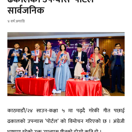
सार्वजनिक
४ वर्ष अगाडि
काठमाडौं/२४ साउन-कक्षा ५ मा पढ्दै गरेकी गीत पछाई
ढकालको उपन्यास ’पोर्टल’ को विमोचन गरिएको छ । अंग्रेजी
भाषामा रहेको उक्त उपन्यास गीतको दोस्रो कृति हो ।