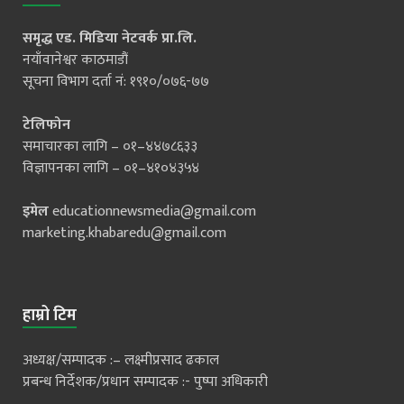
समृद्ध एड. मिडिया नेटवर्क प्रा.लि.
नयाँवानेश्वर काठमाडौं
सूचना विभाग दर्ता नं: १९१०/०७६-७७
टेलिफोन
समाचारका लागि – ०१–४४७८६३३
विज्ञापनका लागि – ०१–४१०४३५४
इमेल
educationnewsmedia@gmail.com
marketing.khabaredu@gmail.com
हाम्रो टिम
अध्यक्ष/सम्पादक :– लक्ष्मीप्रसाद ढकाल
प्रबन्ध निर्देशक/प्रधान सम्पादक :- पुष्पा अधिकारी