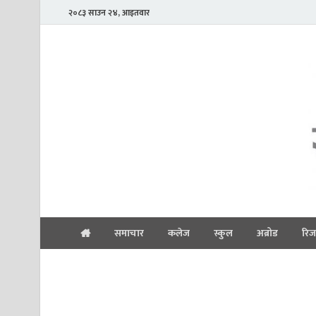
२०८३ साउन २४, आइतवार
समाचार
कलेज
स्कुल
अब्रोड
रिज