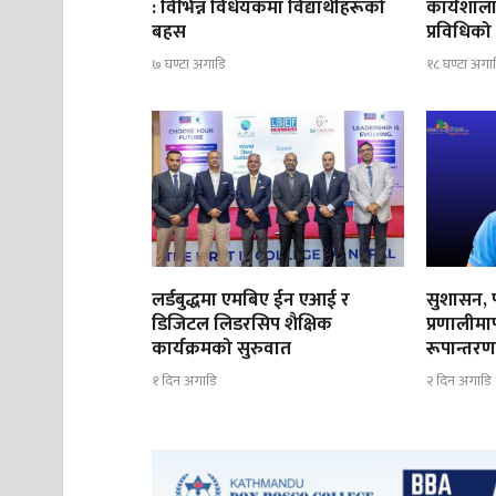
: विभिन्न विधेयकमा विद्यार्थीहरूको
कार्यशाला 
बहस
प्रविधिको
७ घण्टा अगाडि
१८ घण्टा अगा
लर्डबुद्धमा एमबिए ईन एआई र
सुशासन, प
डिजिटल लिडरसिप शैक्षिक
प्रणालीमार
कार्यक्रमको सुरुवात
रूपान्तर
१ दिन अगाडि
२ दिन अगाडि