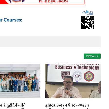
VIEW ALL
ाबारे दुईदिने नीति
ह्वाइटहाउस रन फेस्ट–२०२६ र