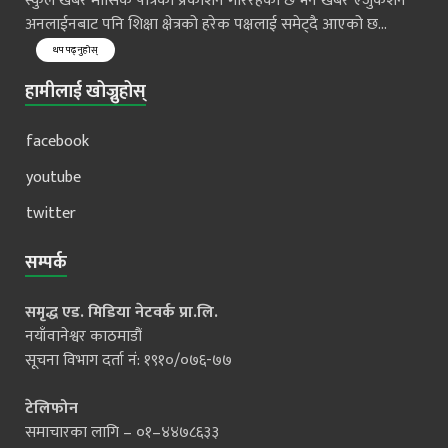
स्कुल खबर मासिक पत्रिका प्रकाशन गरिरहेको छ भने खबर एजुकेशन
अनलाईनबाट पनि शिक्षा क्षेत्रको हरेक पक्षलाई समेट्दै आएको छ...
थप पढ्नुहोस्
हामीलाई खोज्नुहोस्
facebook
youtube
twitter
सम्पर्क
समृद्ध एड. मिडिया नेटवर्क प्रा.लि.
नयाँवानेश्वर काठमाडौं
सूचना विभाग दर्ता नं: १९१०/०७६-७७
टेलिफोन
समाचारका लागि – ०१–४४७८६३३