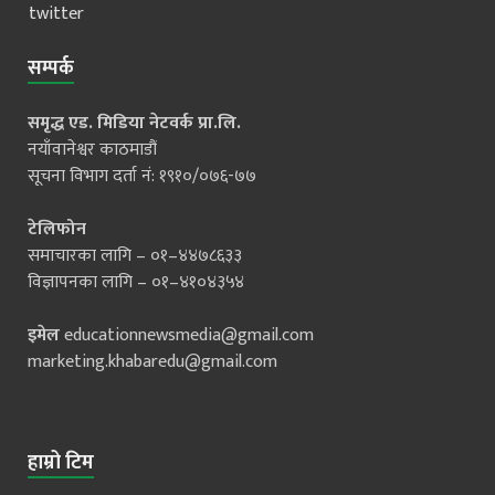
twitter
सम्पर्क
समृद्ध एड. मिडिया नेटवर्क प्रा.लि.
नयाँवानेश्वर काठमाडौं
सूचना विभाग दर्ता नं: १९१०/०७६-७७
टेलिफोन
समाचारका लागि – ०१–४४७८६३३
विज्ञापनका लागि – ०१–४१०४३५४
इमेल
educationnewsmedia@gmail.com
marketing.khabaredu@gmail.com
हाम्रो टिम