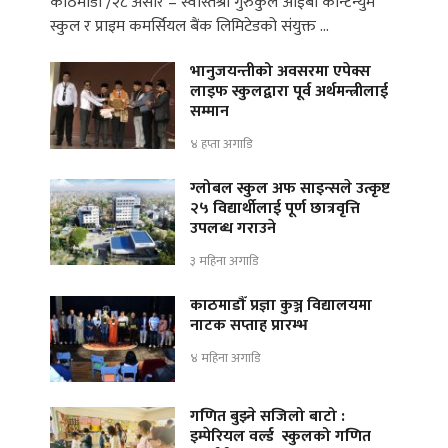
काठमाडौँ /२८ असार – स्वस्तिश्री गुरुकुल आईबी कन्टिन्युम
स्कुल र प्राइम कमर्सियल बैंक लिमिटेडको संयुक्त …
भानुजयन्तीको अवसरमा एपेक्स
लाइफ स्कुलद्वारा पूर्व अर्थमन्त्रीलाई
सम्मान
४ हप्ता अगाडि
ग्लोबल स्कुल अफ साइन्सले उत्कृष्ट
२५ विद्यार्थीलाई पूर्ण छात्रवृत्ति
उपलब्ध गराउने
३ महिना अगाडि
काठमाडौँ प्रज्ञा कुञ्ज विद्यालयमा
नाटक सप्ताह प्रारम्भ
४ महिना अगाडि
गणित बुझ्ने सजिलो बाटो :
इम्पेरियल वर्ल्ड स्कुलको गणित