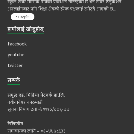
स्कुल खबर मासिक पत्रिका प्रकाशन गरिरहेको छ भने खबर एजुकेशन
अनलाईनबाट पनि शिक्षा क्षेत्रको हरेक पक्षलाई समेट्दै आएको छ...
थप पढ्नुहोस्
हामीलाई खोज्नुहोस्
facebook
youtube
twitter
सम्पर्क
समृद्ध एड. मिडिया नेटवर्क प्रा.लि.
नयाँवानेश्वर काठमाडौं
सूचना विभाग दर्ता नं: १९१०/०७६-७७
टेलिफोन
समाचारका लागि – ०१–४४७८६३३