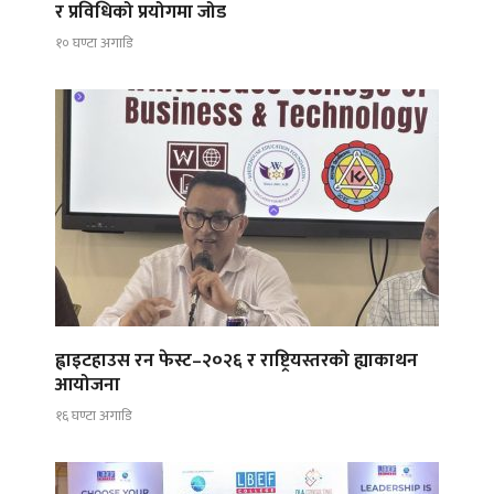
र प्रविधिको प्रयोगमा जोड
१० घण्टा अगाडि
ह्वाइटहाउस रन फेस्ट–२०२६ र राष्ट्रियस्तरको ह्याकाथन
आयोजना
१६ घण्टा अगाडि