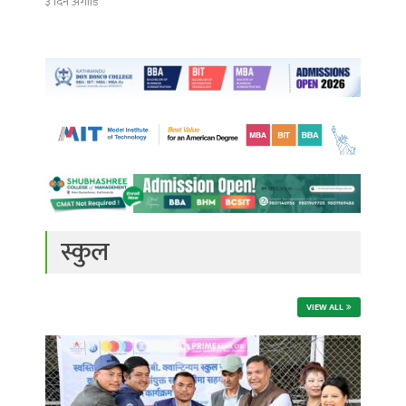
३ दिन अगाडि
स्कुल
VIEW ALL