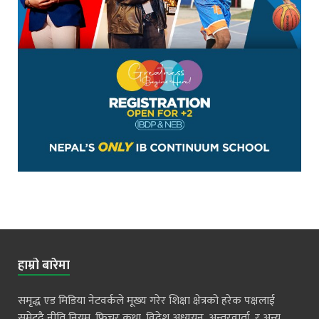
हाम्रो बारेमा
समृद्ध एड मिडिया नेटवर्कले मूख्य गरेर शिक्षा क्षेत्रको हरेक पक्षलाई
समेट्दै नीति नियम, फिचर कथा, विदेश अध्ययन, अन्तरवार्ता, र अन्य