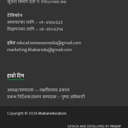
सूचना विभाग दर्ता नं: १९१०/०७६-७७
टेलिफोन
समाचारका लागि – ०१–४४७८६३३
विज्ञापनका लागि – ०१–४१०४३५४
इमेल
educationnewsmedia@gmail.com
marketing.khabaredu@gmail.com
हाम्रो टिम
अध्यक्ष/सम्पादक :– लक्ष्मीप्रसाद ढकाल
प्रबन्ध निर्देशक/प्रधान सम्पादक :- पुष्पा अधिकारी
Copyright © 2026
khabareducation
.
DESIGN AND DEVELOPED BY
PRADIP