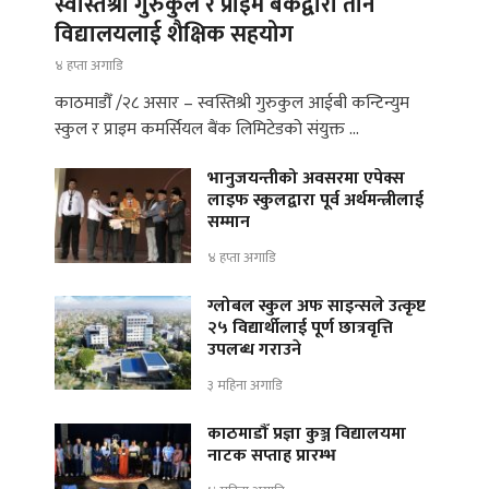
स्वस्तिश्री गुरुकुल र प्राइम बैंकद्वारा तीन
विद्यालयलाई शैक्षिक सहयोग
४ हप्ता अगाडि
काठमाडौँ /२८ असार – स्वस्तिश्री गुरुकुल आईबी कन्टिन्युम
स्कुल र प्राइम कमर्सियल बैंक लिमिटेडको संयुक्त …
भानुजयन्तीको अवसरमा एपेक्स
लाइफ स्कुलद्वारा पूर्व अर्थमन्त्रीलाई
सम्मान
४ हप्ता अगाडि
ग्लोबल स्कुल अफ साइन्सले उत्कृष्ट
२५ विद्यार्थीलाई पूर्ण छात्रवृत्ति
उपलब्ध गराउने
३ महिना अगाडि
काठमाडौँ प्रज्ञा कुञ्ज विद्यालयमा
नाटक सप्ताह प्रारम्भ