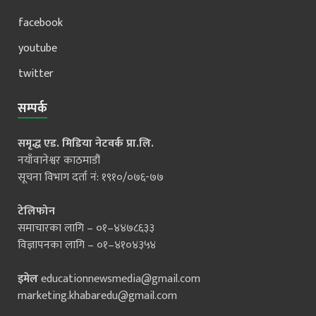
facebook
youtube
twitter
सम्पर्क
समृद्ध एड. मिडिया नेटवर्क प्रा.लि.
नयाँवानेश्वर काठमाडौं
सूचना विभाग दर्ता नं: १९१०/०७६-७७
टेलिफोन
समाचारका लागि – ०१–४४७८६३३
विज्ञापनका लागि – ०१–४१०४३५४
इमेल
educationnewsmedia@gmail.com
marketing.khabaredu@gmail.com