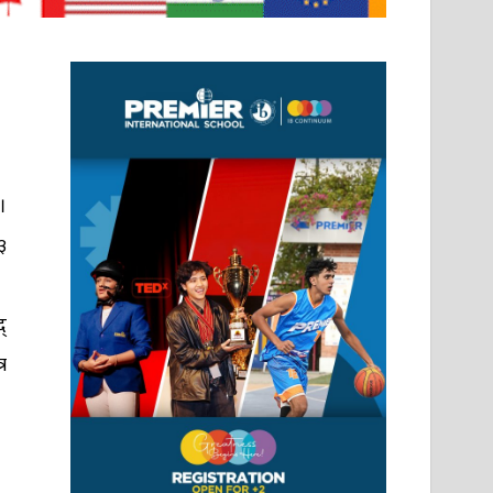
।
३
्
र