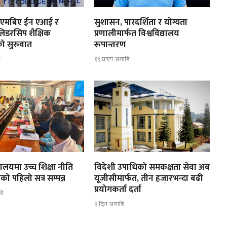
मा एमबिए ईन एआई र
सुशासन, पारदर्शिता र योग्यता
िडरसिप शैक्षिक
प्रणालीमार्फत विश्वविद्यालय
को सुरुवात
रूपान्तरण
ि
१९ घण्टा अगाडि
त्रालयमा उच्च शिक्षा नीति
विदेशी उपाधिको समकक्षता सेवा अब
को पहिलो सत्र सम्पन्न
यूजीसीमार्फत, तीन हजारभन्दा बढी
प्रयोगकर्ता दर्ता
डि
२ दिन अगाडि