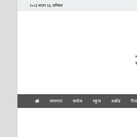
२०८३ साउन २३, शनिबार
समाचार
कलेज
स्कुल
अब्रोड
रिज