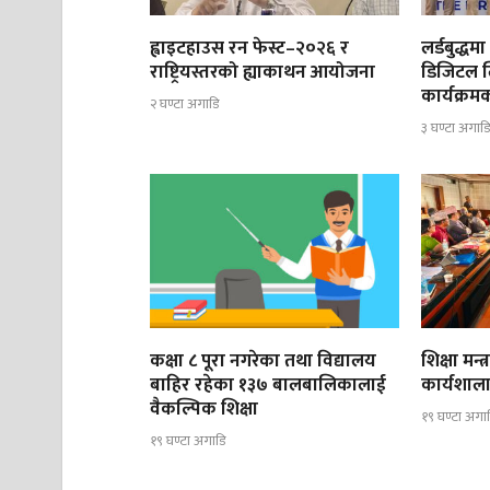
ह्वाइटहाउस रन फेस्ट–२०२६ र
लर्डबुद्ध
राष्ट्रियस्तरको ह्याकाथन आयोजना
डिजिटल ल
कार्यक्रम
२ घण्टा अगाडि
३ घण्टा अगाड
कक्षा ८ पूरा नगरेका तथा विद्यालय
शिक्षा मन्
बाहिर रहेका १३७ बालबालिकालाई
कार्यशाला
वैकल्पिक शिक्षा
१९ घण्टा अगा
१९ घण्टा अगाडि