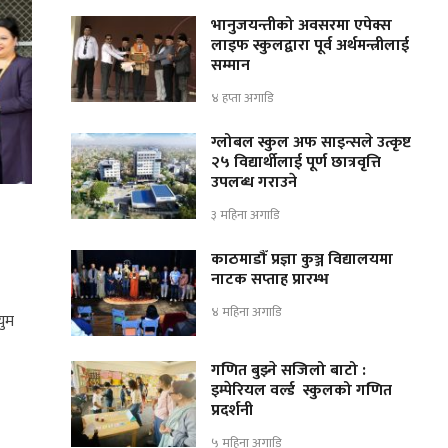
भानुजयन्तीको अवसरमा एपेक्स
लाइफ स्कुलद्वारा पूर्व अर्थमन्त्रीलाई
सम्मान
४ हप्ता अगाडि
ग्लोबल स्कुल अफ साइन्सले उत्कृष्ट
२५ विद्यार्थीलाई पूर्ण छात्रवृत्ति
उपलब्ध गराउने
३ महिना अगाडि
काठमाडौँ प्रज्ञा कुञ्ज विद्यालयमा
नाटक सप्ताह प्रारम्भ
४ महिना अगाडि
युम
गणित बुझ्ने सजिलो बाटो :
इम्पेरियल वर्ल्ड स्कुलको गणित
प्रदर्शनी
५ महिना अगाडि