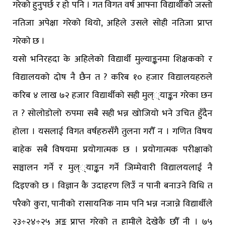
गरेको हुनुपर्छ र हो पनि । गत विगत वर्ष आफ्ना विद्यार्थीको जस्तो
नतिजा अपेक्षा गरेको थियो, अहिले उसले सोही नतिजा प्राप्त
गरेको छ ।
यसो भनिरहदा के अहिलेको विद्यार्थी मुल्याङ्कनमा शिक्षकको र
विद्यालयको दोष नै छैन त ? करिब १० हजार विद्यालयहरुले
करिब ४ लाख ७२ हजार विद्यार्थीको सही मुल््याङ्कन गरेका छन
त ? सोलोडोलो रुपमा सबै सही भन्न खोजियो भने उचित हुँदैन
होला । यसलाई विगत वर्षहरुसँगै तुलना गरौँ न । गणित विषय
बाहेक सबै विषयमा प्रयोगात्मक छ । प्रयोगात्मक परीक्षाको
सञ्चालन गर्ने र मुल््याङ्कन गर्ने जिम्मेवारी विद्यालयलाई नै
दिइएको छ । विज्ञान कै उदाहरण लिउँ न पानी बनाउने विधि त
परैको कुरा, पानीको रासायनिक नाम पनि भन्न नजान्ने विद्यार्थीले
२३÷२४÷२५ अङ्क प्राप्त गरेको त हामीले देखेकै छौँ नी । ७५