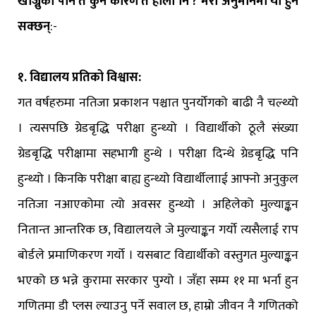
खोज्नुको पनि त कुनै कारण त होला नि ? मेरो अनुमानमा यी हुन
सक्छन्
:-
१. विद्यालय प्रतिको विश्वास:
गत वर्षहरुमा नतिजा प्रकाशन पश्चात पुनर्योगको बाढी नै चल्थ्यो
। त्यसपछि ग्रेडबृद्धि परीक्षा हुन्थ्यो । विद्यार्थीको ठूलै संख्या
ग्रेडबृद्धि परीक्षामा सहभागी हुन्थे । परीक्षा दिन्थे ग्रेडबृद्धि पनि
हुन्थ्यो । किनकि परीक्षा बाह्य हुन्थ्यो विद्यार्थीलााई आफ्नो अनुकुल
नतिजा नआएकोमा त्यो अवसर हुन्थ्यो । अहिलेको मुल्याङ्कन
नितान्त आन्तरिक छ, विद्यालयले जे मुल्याङ्कन गर्यो त्यसैलाई राप
बोर्डले प्रमाणिकरण गर्यो । यसबाट विद्यार्थीको वस्तुगत मुल्याङ्कन
भएको छ भन्ने कुरामा सरकार पुग्यो । जँहा सम्म ११ मा भर्ना हुन
गणितमा डी प्लस ल्याउनु पर्ने सवाल छ, हाम्रो जीवन नै गणितको