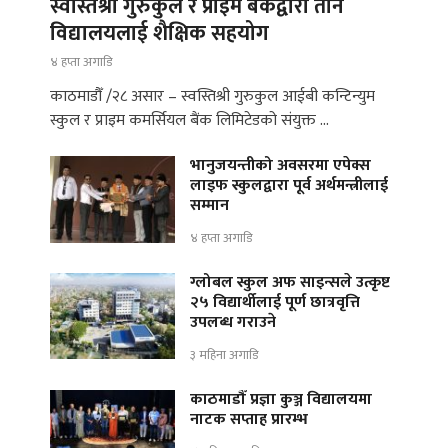
स्वस्तिश्री गुरुकुल र प्राइम बैंकद्वारा तीन
विद्यालयलाई शैक्षिक सहयोग
४ हप्ता अगाडि
काठमाडौँ /२८ असार – स्वस्तिश्री गुरुकुल आईबी कन्टिन्युम
स्कुल र प्राइम कमर्सियल बैंक लिमिटेडको संयुक्त …
भानुजयन्तीको अवसरमा एपेक्स
लाइफ स्कुलद्वारा पूर्व अर्थमन्त्रीलाई
सम्मान
४ हप्ता अगाडि
ग्लोबल स्कुल अफ साइन्सले उत्कृष्ट
२५ विद्यार्थीलाई पूर्ण छात्रवृत्ति
उपलब्ध गराउने
३ महिना अगाडि
काठमाडौँ प्रज्ञा कुञ्ज विद्यालयमा
नाटक सप्ताह प्रारम्भ