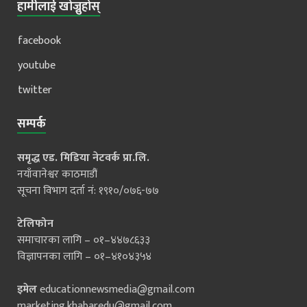
हामीलाई खोज्नुहोस्
facebook
youtube
twitter
सम्पर्क
समृद्ध एड. मिडिया नेटवर्क प्रा.लि.
नयाँवानेश्वर काठमाडौं
सूचना विभाग दर्ता नं: १९१०/०७६-७७
टेलिफोन
समाचारका लागि – ०१–४४७८६३३
विज्ञापनका लागि – ०१–४१०४३५४
इमेल
educationnewsmedia@gmail.com
marketing.khabaredu@gmail.com