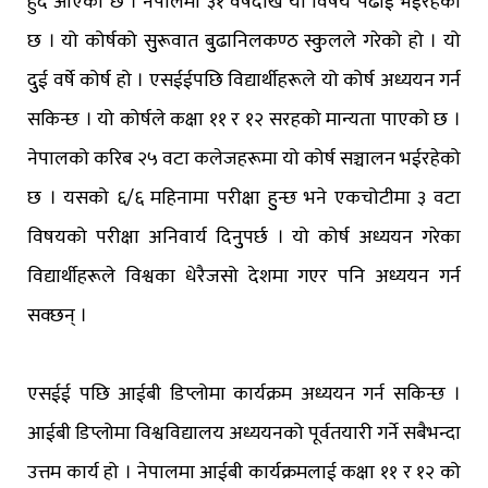
हुँदै आएको छ । नेपालमा ३१ वर्षदेखि यो विषय पढाई भईरहेको
छ । यो कोर्षको सुुरूवात बुुढानिलकण्ठ स्कुुलले गरेको हो । यो
दुुई वर्षे कोर्ष हो । एसईईपछि विद्यार्थीहरूले यो कोर्ष अध्ययन गर्न
सकिन्छ । यो कोर्षले कक्षा ११ र १२ सरहको मान्यता पाएको छ ।
नेपालको करिब २५ वटा कलेजहरूमा यो कोर्ष सञ्चालन भईरहेको
छ । यसको ६/६ महिनामा परीक्षा हुुन्छ भने एकचोटीमा ३ वटा
विषयको परीक्षा अनिवार्य दिनुुपर्छ । यो कोर्ष अध्ययन गरेका
विद्यार्थीहरूले विश्वका धेरैजसो देशमा गएर पनि अध्ययन गर्न
सक्छन् ।
एसईई पछि आईबी डिप्लोमा कार्यक्रम अध्ययन गर्न सकिन्छ ।
आईबी डिप्लोमा विश्वविद्यालय अध्ययनको पूर्वतयारी गर्ने सबैभन्दा
उत्तम कार्य हो । नेपालमा आईबी कार्यक्रमलाई कक्षा ११ र १२ को