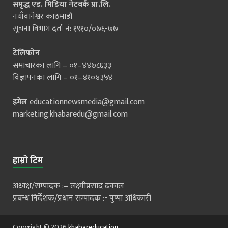
समृद्ध एड. मिडिया नेटवर्क प्रा.लि.
नयाँवानेश्वर काठमाडौं
सूचना विभाग दर्ता नं: १९१०/०७६-७७
टेलिफोन
समाचारका लागि – ०१–४४७८६३३
विज्ञापनका लागि – ०१–४१०४३५४
इमेल
educationnewsmedia@gmail.com
marketing.khabaredu@gmail.com
हाम्रो टिम
अध्यक्ष/सम्पादक :– लक्ष्मीप्रसाद ढकाल
प्रबन्ध निर्देशक/प्रधान सम्पादक :- पुष्पा अधिकारी
Copyright © 2026
khabareducation
.