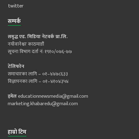
twitter
सम्पर्क
समृद्ध एड. मिडिया नेटवर्क प्रा.लि.
नयाँवानेश्वर काठमाडौं
सूचना विभाग दर्ता नं: १९१०/०७६-७७
टेलिफोन
समाचारका लागि – ०१–४४७८६३३
विज्ञापनका लागि – ०१–४१०४३५४
इमेल
educationnewsmedia@gmail.com
marketing.khabaredu@gmail.com
हाम्रो टिम