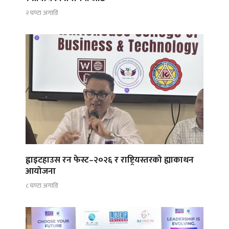
२ घण्टा अगाडि
ह्वाइटहाउस रन फेस्ट–२०२६ र राष्ट्रियस्तरको ह्याकाथन
आयोजना
८ घण्टा अगाडि