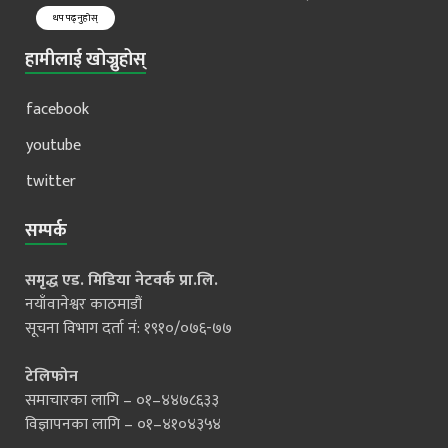
थप पढ्नुहोस्
हामीलाई खोज्नुहोस्
facebook
youtube
twitter
सम्पर्क
समृद्ध एड. मिडिया नेटवर्क प्रा.लि.
नयाँवानेश्वर काठमाडौं
सूचना विभाग दर्ता नं: १९१०/०७६-७७
टेलिफोन
समाचारका लागि – ०१–४४७८६३३
विज्ञापनका लागि – ०१–४१०४३५४