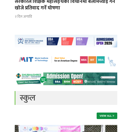
सरकारले शिक्षक महासङ्घको विधानमा बलमिच्याईँ गर्न
खोजे प्रतिवाद गर्ने घोषणा
२ दिन अगाडि
स्कुल
VIEW ALL