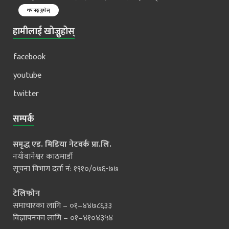
थप पढ्नुहोस्
हामीलाई खोज्नुहोस्
facebook
youtube
twitter
सम्पर्क
समृद्ध एड. मिडिया नेटवर्क प्रा.लि.
नयाँवानेश्वर काठमाडौं
सूचना विभाग दर्ता नं: १९१०/०७६-७७
टेलिफोन
समाचारका लागि – ०१–४४७८६३३
विज्ञापनका लागि – ०१–४१०४३५४