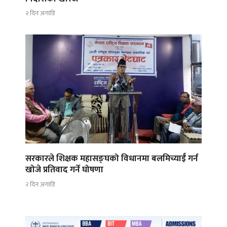
२ दिन अगाडि
सरकारले शिक्षक महासङ्घको विधानमा बलमिच्याईँ गर्न
खोजे प्रतिवाद गर्ने घोषणा
२ दिन अगाडि