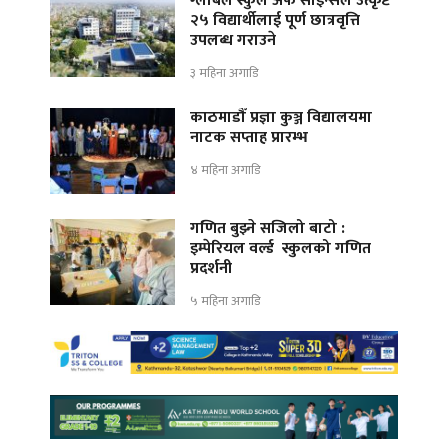
ग्लोबल स्कुल अफ साइन्सले उत्कृष्ट
२५ विद्यार्थीलाई पूर्ण छात्रवृत्ति
उपलब्ध गराउने
३ महिना अगाडि
काठमाडौँ प्रज्ञा कुञ्ज विद्यालयमा
नाटक सप्ताह प्रारम्भ
४ महिना अगाडि
गणित बुझ्ने सजिलो बाटो :
इम्पेरियल वर्ल्ड स्कुलको गणित
प्रदर्शनी
५ महिना अगाडि