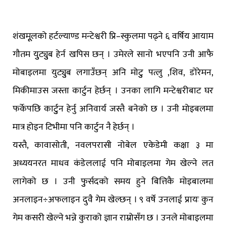
शंखमूूलको हर्टल्याण्ड मन्टेश्वरी प्रि–स्कुलमा पढ्ने ६ वर्षिय आयाम
गौतम युुट्युुब हेर्न खपिस छन् । उमेरले सानो भएपनि उनी आफै
मोबाइलमा युट्युुब लगाउँछन् अनि मोटुु पत्लु ,शिव, डोरेमन,
मिकीमाउस जस्ता कार्टुन हेर्छन् । उनका लागि मन्टेश्वरीबाट घर
फर्केपछि कार्टुुन हेर्नु अनिवार्य जस्तै बनेको छ । उनी मोइबलमा
मात्र होइन टिभीमा पनि कार्टुन नै हेर्छन् ।
यस्तै, कावासोती, नवलपरासी नोबेल एकेडेमी कक्षा ३ मा
अध्ययनरत माधव कंडेललाई पनि मोबाइलमा गेम खेल्ने लत
लागेको छ । उनी फुुर्सदको समय हुने बित्तिकै मोइबालमा
अनलाइन÷अफलाइन दुवै गेम खेल्छन् । ९ वर्षे उनलाई प्रायः कुन
गेम कसरी खेल्ने भन्ने कुराको ज्ञान राम्रोसँग छ । उनले मोबाइलमा