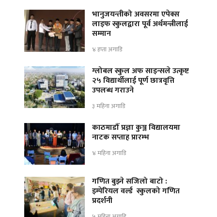
भानुजयन्तीको अवसरमा एपेक्स
लाइफ स्कुलद्वारा पूर्व अर्थमन्त्रीलाई
सम्मान
४ हप्ता अगाडि
ग्लोबल स्कुल अफ साइन्सले उत्कृष्ट
२५ विद्यार्थीलाई पूर्ण छात्रवृत्ति
उपलब्ध गराउने
३ महिना अगाडि
काठमाडौँ प्रज्ञा कुञ्ज विद्यालयमा
नाटक सप्ताह प्रारम्भ
४ महिना अगाडि
गणित बुझ्ने सजिलो बाटो :
इम्पेरियल वर्ल्ड स्कुलको गणित
प्रदर्शनी
५ महिना अगाडि