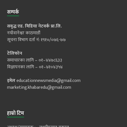
सम्पर्क
समृद्ध एड. मिडिया नेटवर्क प्रा.लि.
नयाँवानेश्वर काठमाडौं
सूचना विभाग दर्ता नं: १९१०/०७६-७७
टेलिफोन
समाचारका लागि – ०१–४४७८६३३
विज्ञापनका लागि – ०१–४१०४३५४
इमेल
educationnewsmedia@gmail.com
marketing.khabaredu@gmail.com
हाम्रो टिम