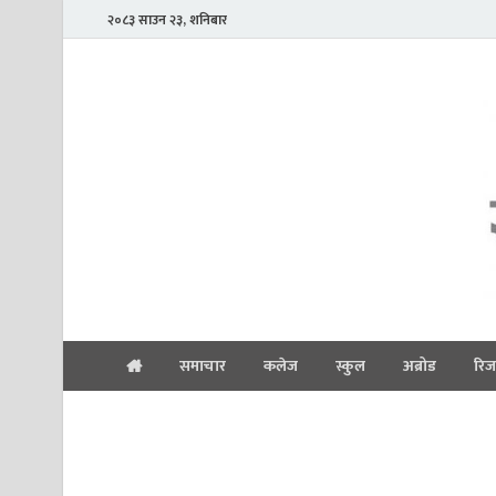
२०८३ साउन २३, शनिबार
समाचार
कलेज
स्कुल
अब्रोड
रिज