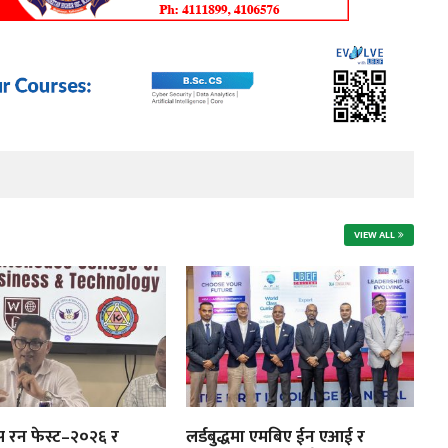
VIEW ALL
उस रन फेस्ट–२०२६ र
लर्डबुद्धमा एमबिए ईन एआई र