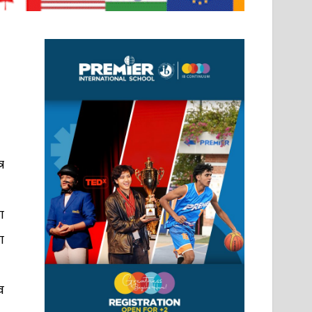
र
ा
ा
व