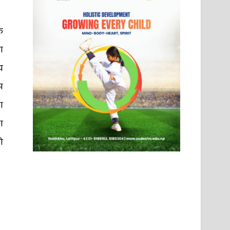
ु
ा
य
म
ा
ा
ो