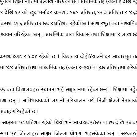
पुगेको शिक्षा नीतिमा उल्लेख गरिएको छ । प्राथमिक तह (कक्षा १ देखि ५)
 देखि १२ को खुद भर्नादर क्रमश : ९६.९ प्रतिशत, ९२.७ प्रतिशत र ४६.
र क्रमशः ८९.६ प्रतिशत र ७७.९ प्रतिशत रहेको छ । आधारभूत तथा माध्यमि
अध्ययन गरिरहेका छन् । प्रारम्भिक बाल विकास तथा शिक्षामा ९ लाख ७
 क्रमशः ०.९८ र १.०१ रहेको छ । विद्यालय दोहो¥याउने दर आधारभूत त
 मा ४.४ प्रतिशत तथा माध्यमिक तह (कक्षा ९–१०) मा ३.७ प्रतिशतमा झरेक
वटा विद्यालयहरु स्थापना भई सञ्चालनमा रहेका छन् । शिक्षामा पहुँ
्ध छन् । अभिभावकको लगानी परिचालन गरी निजी क्षेत्रले नेपालक
 प्रवाह गरिरहेको छ ।
साक्षरता ५८ प्रतिशत रहेको थियो भने आ.व.०७५/७५ मा १५ देखि २४ वर्
ालसम्म ५१ जिल्लाहरु साक्षर जिल्ला घोषणा भइसकेका छन् । सरकारल