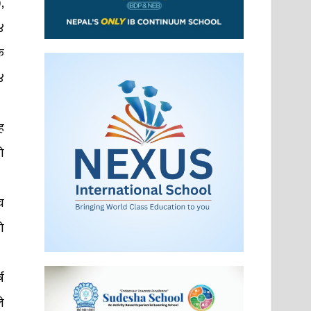
,
४
क
४
ह
ो
च
ो
ष
े