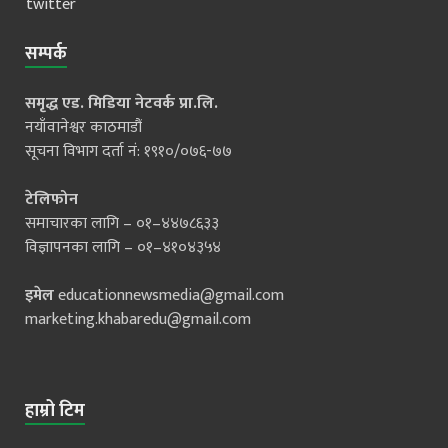
twitter
सम्पर्क
समृद्ध एड. मिडिया नेटवर्क प्रा.लि.
नयाँवानेश्वर काठमाडौं
सूचना विभाग दर्ता नं: १९१०/०७६-७७
टेलिफोन
समाचारका लागि – ०१–४४७८६३३
विज्ञापनका लागि – ०१–४१०४३५४
इमेल
educationnewsmedia@gmail.com
marketing.khabaredu@gmail.com
हाम्रो टिम