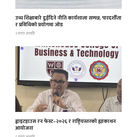
उच्च शिक्षाबारे दुईदिने नीति कार्यशाला सम्पन्न, पारदर्शीता
र प्रविधिको प्रयोगमा जोड
२ घण्टा अगाडि
ह्वाइटहाउस रन फेस्ट–२०२६ र राष्ट्रियस्तरको ह्याकाथन
आयोजना
८ घण्टा अगाडि