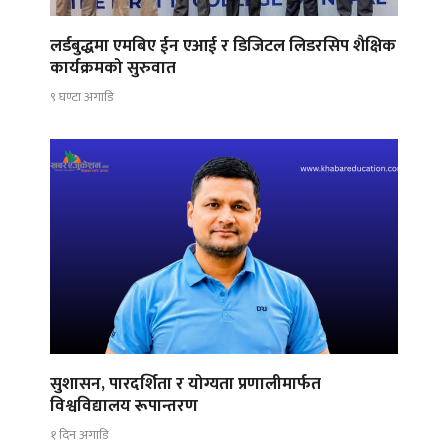
लर्डबुद्धमा एमबिए ईन एआई र डिजिटल लिडरसिप शैक्षिक
कार्यक्रमको सुरुवात
९ घण्टा अगाडि
सुशासन, पारदर्शिता र योग्यता प्रणालीमार्फत
विश्वविद्यालय रूपान्तरण
१ दिन अगाडि