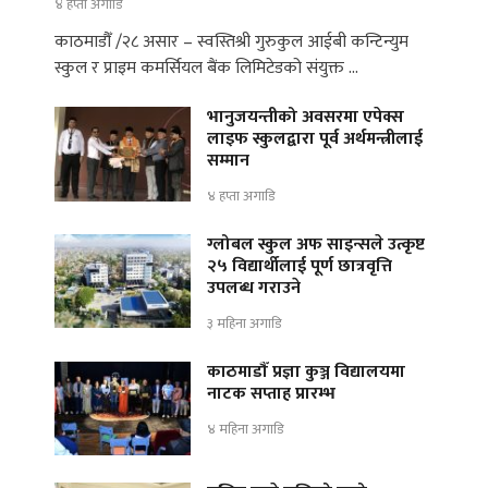
४ हप्ता अगाडि
काठमाडौँ /२८ असार – स्वस्तिश्री गुरुकुल आईबी कन्टिन्युम
स्कुल र प्राइम कमर्सियल बैंक लिमिटेडको संयुक्त …
भानुजयन्तीको अवसरमा एपेक्स
लाइफ स्कुलद्वारा पूर्व अर्थमन्त्रीलाई
सम्मान
४ हप्ता अगाडि
ग्लोबल स्कुल अफ साइन्सले उत्कृष्ट
२५ विद्यार्थीलाई पूर्ण छात्रवृत्ति
उपलब्ध गराउने
३ महिना अगाडि
काठमाडौँ प्रज्ञा कुञ्ज विद्यालयमा
नाटक सप्ताह प्रारम्भ
४ महिना अगाडि