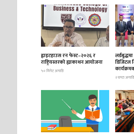
ह्वाइटहाउस रन फेस्ट–२०२६ र
लर्डबुद्ध
राष्ट्रियस्तरको ह्याकाथन आयोजना
डिजिटल ल
कार्यक्रम
५० मिनेट अगाडि
२ घण्टा अगाड