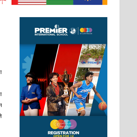
ा
ा
त
े