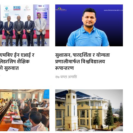
मा एमबिए ईन एआई र
सुशासन, पारदर्शिता र योग्यता
िडरसिप शैक्षिक
प्रणालीमार्फत विश्वविद्यालय
को सुरुवात
रूपान्तरण
ि
१७ घण्टा अगाडि