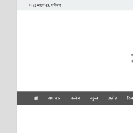
२०८३ साउन २३, शनिबार
समाचार
कलेज
स्कुल
अब्रोड
रिज