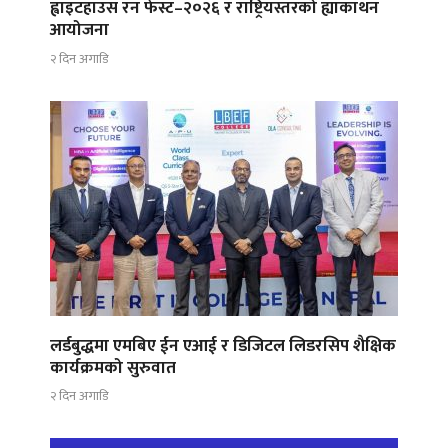
ह्वाइटहाउस रन फेस्ट–२०२६ र राष्ट्रियस्तरको ह्याकाथन
आयोजना
२ दिन अगाडि
लर्डबुद्धमा एमबिए ईन एआई र डिजिटल लिडरसिप शैक्षिक
कार्यक्रमको सुरुवात
२ दिन अगाडि