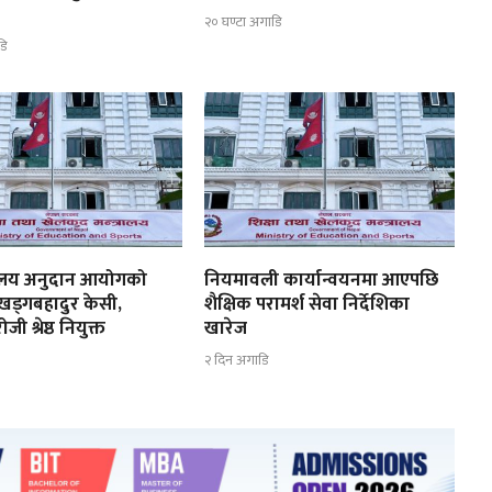
२० घण्टा अगाडि
डि
्यालय अनुदान आयोगको
नियमावली कार्यान्वयनमा आएपछि
 खड्गबहादुर केसी,
शैक्षिक परामर्श सेवा निर्देशिका
ी श्रेष्ठ नियुक्त
खारेज
२ दिन अगाडि