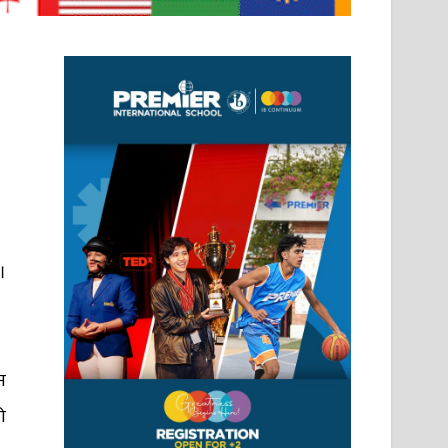
।
न
ो