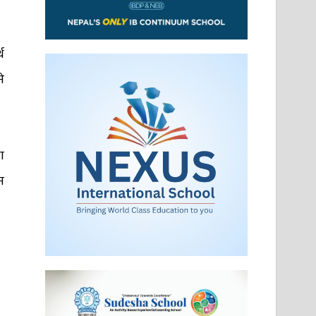
थ
े
ा
न