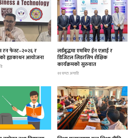
उस रन फेस्ट–२०२६ र
लर्डबुद्धमा एमबिए ईन एआई र
स्तरको ह्याकाथन आयोजना
डिजिटल लिडरसिप शैक्षिक
कार्यक्रमको सुरुवात
डि
११ घण्टा अगाडि