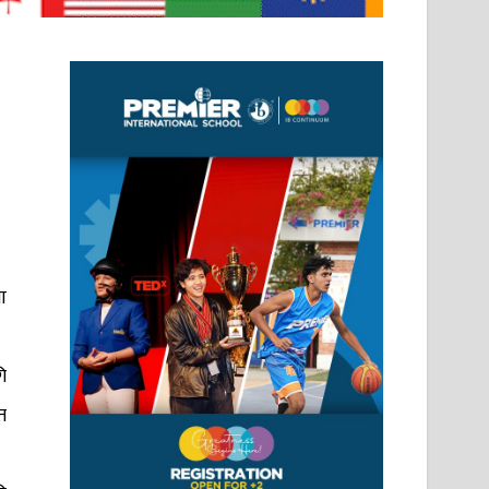
ा
ि
त