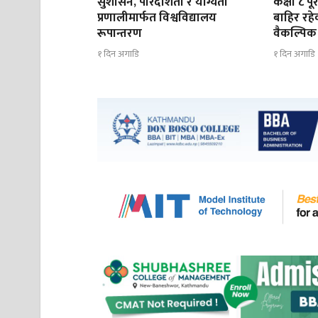
सुशासन, पारदर्शिता र योग्यता
कक्षा ८ प
प्रणालीमार्फत विश्वविद्यालय
बाहिर रह
रूपान्तरण
वैकल्पिक 
१ दिन अगाडि
१ दिन अगाडि