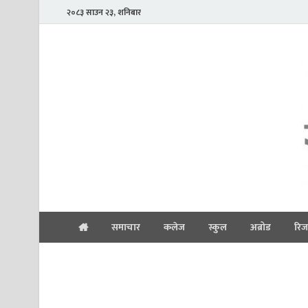
२०८३ साउन २३, शनिबार
समाचार
कलेज
स्कुल
अब्रोड
रिज