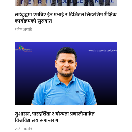
लर्डबुद्धमा एमबिए ईन एआई र डिजिटल लिडरसिप शैक्षिक
कार्यक्रमको सुरुवात
१ दिन अगाडि
सुशासन, पारदर्शिता र योग्यता प्रणालीमार्फत
विश्वविद्यालय रूपान्तरण
२ दिन अगाडि