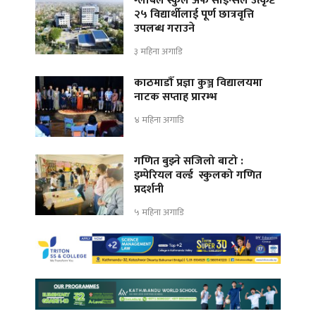
ग्लोबल स्कुल अफ साइन्सले उत्कृष्ट
२५ विद्यार्थीलाई पूर्ण छात्रवृत्ति
उपलब्ध गराउने
३ महिना अगाडि
काठमाडौँ प्रज्ञा कुञ्ज विद्यालयमा
नाटक सप्ताह प्रारम्भ
४ महिना अगाडि
गणित बुझ्ने सजिलो बाटो :
इम्पेरियल वर्ल्ड स्कुलको गणित
प्रदर्शनी
५ महिना अगाडि