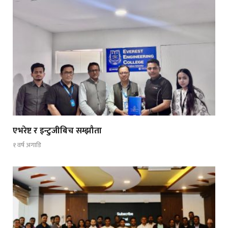
एभरेष्ट र इन्टुजीबिच सम्झौता
१ वर्ष अगाडि