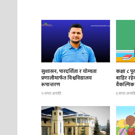
सुशासन, पारदर्शिता र योग्यता
कक्षा ८ प
प्रणालीमार्फत विश्वविद्यालय
बाहिर रह
रूपान्तरण
वैकल्पिक 
५ घण्टा अगाडि
६ घण्टा अगाड