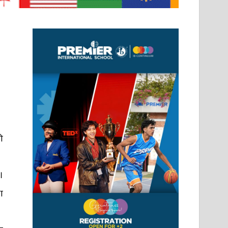
ो
।
ा