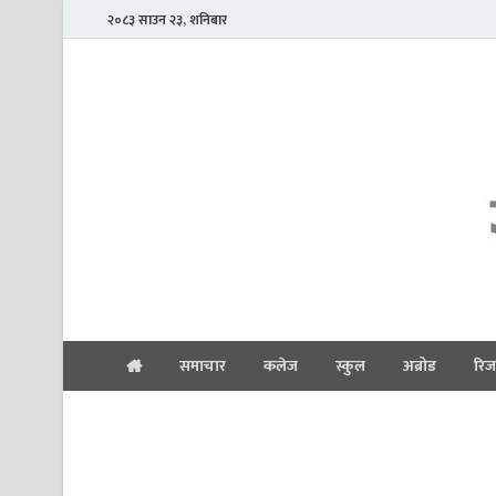
२०८३ साउन २३, शनिबार
समाचार
कलेज
स्कुल
अब्रोड
रिज