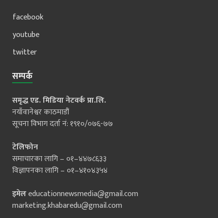
facebook
youtube
twitter
सम्पर्क
समृद्ध एड. मिडिया नेटवर्क प्रा.लि.
नयाँवानेश्वर काठमाडौं
सूचना विभाग दर्ता नं: १९१०/०७६-७७
टेलिफोन
समाचारका लागि – ०१–४४७८६३३
विज्ञापनका लागि – ०१–४१०४३५४
इमेल
educationnewsmedia@gmail.com
marketing.khabaredu@gmail.com