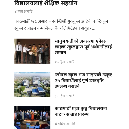
विद्यालयलाई शैक्षिक सहयोग
४ हप्ता अगाडि
काठमाडौँ /२८ असार – स्वस्तिश्री गुरुकुल आईबी कन्टिन्युम
स्कुल र प्राइम कमर्सियल बैंक लिमिटेडको संयुक्त …
भानुजयन्तीको अवसरमा एपेक्स
लाइफ स्कुलद्वारा पूर्व अर्थमन्त्रीलाई
सम्मान
१ महिना अगाडि
ग्लोबल स्कुल अफ साइन्सले उत्कृष्ट
२५ विद्यार्थीलाई पूर्ण छात्रवृत्ति
उपलब्ध गराउने
३ महिना अगाडि
काठमाडौँ प्रज्ञा कुञ्ज विद्यालयमा
नाटक सप्ताह प्रारम्भ
४ महिना अगाडि