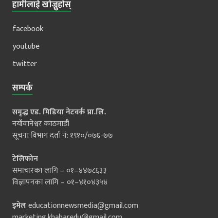
हामीलाई खोज्नुहोस्
facebook
youtube
twitter
सम्पर्क
समृद्ध एड. मिडिया नेटवर्क प्रा.लि.
नयाँवानेश्वर काठमाडौं
सूचना विभाग दर्ता नं: १९१०/०७६-७७
टेलिफोन
समाचारका लागि – ०१–४४७८६३३
विज्ञापनका लागि – ०१–४१०४३५४
इमेल
educationnewsmedia@gmail.com
marketing.khabaredu@gmail.com