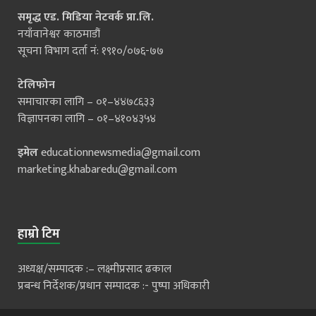
समृद्ध एड. मिडिया नेटवर्क प्रा.लि.
नयाँवानेश्वर काठमाडौं
सूचना विभाग दर्ता नं: १९१०/०७६-७७
टेलिफोन
समाचारका लागि – ०१–४४७८६३३
विज्ञापनका लागि – ०१–४१०४३५४
इमेल
educationnewsmedia@gmail.com
marketing.khabaredu@gmail.com
हाम्रो टिम
अध्यक्ष/सम्पादक :– लक्ष्मीप्रसाद ढकाल
प्रबन्ध निर्देशक/प्रधान सम्पादक :- पुष्पा अधिकारी