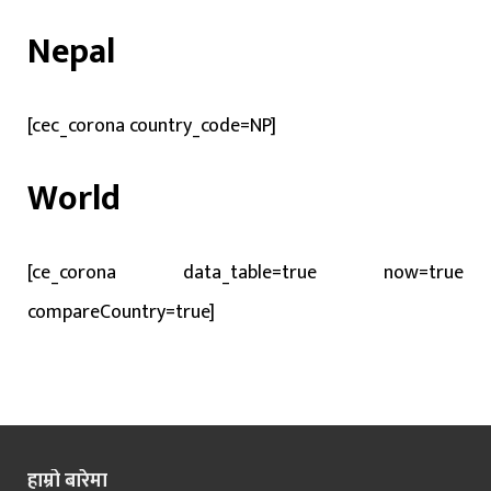
Nepal
[cec_corona country_code=NP]
World
[ce_corona data_table=true now=true
compareCountry=true]
हाम्रो बारेमा