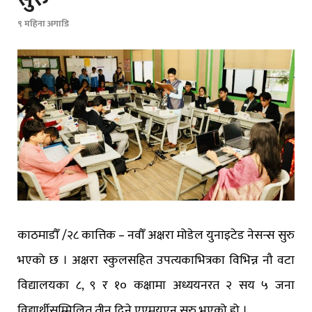
९ महिना अगाडि
काठमाडौँ /२८ कात्तिक – नवौँ अक्षरा मोडेल युनाइटेड नेसन्स सुरु
भएको छ । अक्षरा स्कुलसहित उपत्यकाभित्रका विभिन्न नौ वटा
विद्यालयका ८, ९ र १० कक्षामा अध्ययनरत २ सय ५ जना
विद्यार्थीसम्मिलित तीन दिने एएमयुएन सुरु भएको हो ।