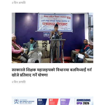
२ दिन अगाडि
सरकारले शिक्षक महासङ्घको विधानमा बलमिच्याईँ गर्न
खोजे प्रतिवाद गर्ने घोषणा
२ दिन अगाडि