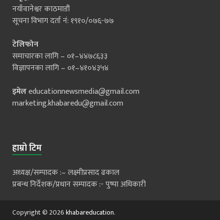
नयाँवानेश्वर काठमाडौं
सूचना विभाग दर्ता नं: १९१०/०७६-७७
टेलिफोन
समाचारका लागि – ०१–४४७८६३३
विज्ञापनका लागि – ०१–४१०४३५४
इमेल
educationnewsmedia@gmail.com
marketing.khabaredu@gmail.com
हाम्रो टिम
अध्यक्ष/सम्पादक :– लक्ष्मीप्रसाद ढकाल
प्रबन्ध निर्देशक/प्रधान सम्पादक :- पुष्पा अधिकारी
Copyright © 2026
khabareducation
.