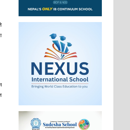
े
ा
स
ल