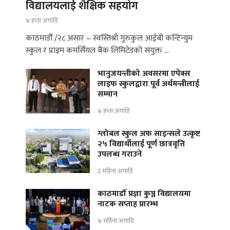
विद्यालयलाई शैक्षिक सहयोग
४ हप्ता अगाडि
काठमाडौँ /२८ असार – स्वस्तिश्री गुरुकुल आईबी कन्टिन्युम
स्कुल र प्राइम कमर्सियल बैंक लिमिटेडको संयुक्त …
भानुजयन्तीको अवसरमा एपेक्स
लाइफ स्कुलद्वारा पूर्व अर्थमन्त्रीलाई
सम्मान
४ हप्ता अगाडि
ग्लोबल स्कुल अफ साइन्सले उत्कृष्ट
२५ विद्यार्थीलाई पूर्ण छात्रवृत्ति
उपलब्ध गराउने
३ महिना अगाडि
काठमाडौँ प्रज्ञा कुञ्ज विद्यालयमा
नाटक सप्ताह प्रारम्भ
४ महिना अगाडि