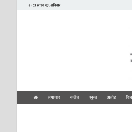
२०८३ साउन २३, शनिबार
समाचार
कलेज
स्कुल
अब्रोड
रिज