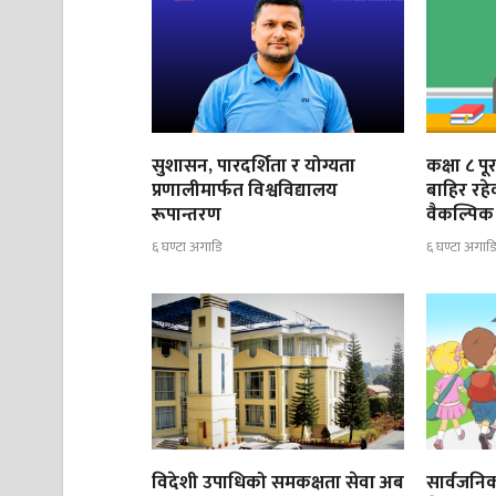
सुशासन, पारदर्शिता र योग्यता
कक्षा ८ प
प्रणालीमार्फत विश्वविद्यालय
बाहिर रह
रूपान्तरण
वैकल्पिक 
६ घण्टा अगाडि
६ घण्टा अगाड
विदेशी उपाधिको समकक्षता सेवा अब
सार्वजनिक