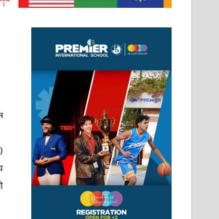
स
)
य
ी